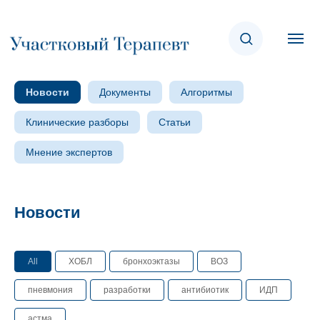
Новости
Документы
Алгоритмы
Клинические разборы
Статьи
Мнение экспертов
Новости
All
ХОБЛ
бронхоэктазы
ВОЗ
пневмония
разработки
антибиотик
ИДП
астма