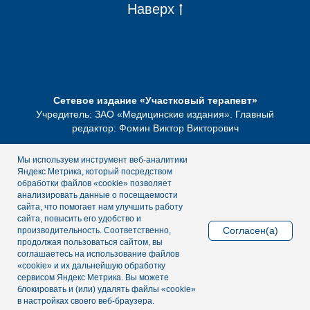
Наверх
Сетевое издание «Участковый терапевт»
Учредитель: ЗАО «Медицинские издания». Главный
редактор: Фомин Виктор Викторович
Зарегистрировано Роскомнадзором.
Запись о
Мы используем инструмент веб-аналитики
регистрации: ЭЛ № ФС 77-87198 от 05 апреля 2024 г.
Яндекс Метрика, который посредством
Телефон редакции: +7 (495) 098-03-59. Эл. почта
обработки файлов «cookie» позволяет
анализировать данные о посещаемости
редакции:
info@omnidoctor.ru
сайта, что помогает нам улучшить работу
сайта, повысить его удобство и
РАЗМЕЩЕННАЯ ИНФОРМАЦИЯ
Согласен(а)
производительность. Соответственно,
ПРЕДНАЗНАЧАЕТСЯ ИСКЛЮЧИТЕЛЬНО ДЛЯ
продолжая пользоваться сайтом, вы
СПЕЦИАЛИСТОВ ЗДРАВООХРАНЕНИЯ
соглашаетесь на использование файлов
«cookie» и их дальнейшую обработку
сервисом Яндекс Метрика. Вы можете
блокировать и (или) удалять файлы «cookie»
в настройках своего веб-браузера.