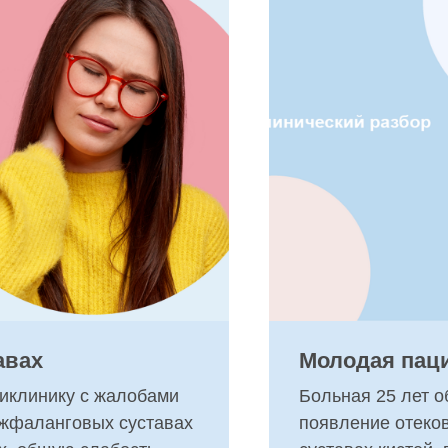
авах
Молодая паци
ликлинику с жалобами
Больная 25 лет о
ежфаланговых суставах
появление отеков