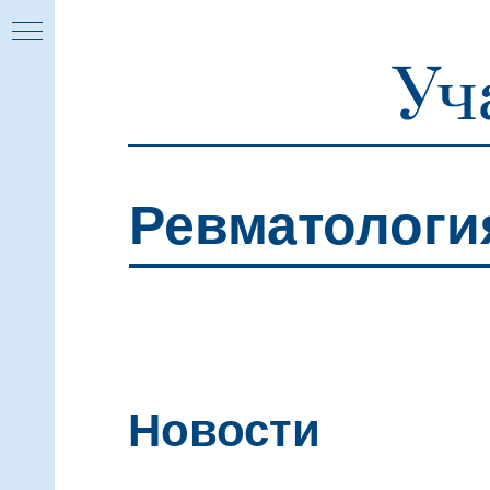
о-
Ревматологи
ма
ия
Новости