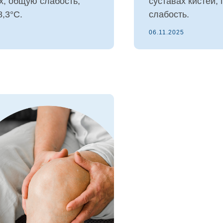
их, общую слабость,
суставах кистей,
,3°С.
слабость.
06.11.2025